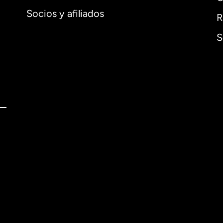
Socios y afiliados
R
S
l
English