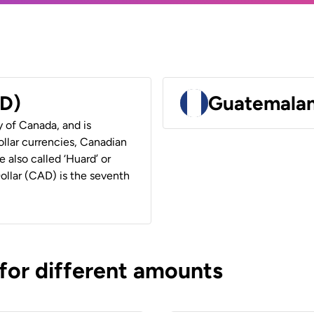
AD)
Guatemalan
y of Canada, and is
ollar currencies, Canadian
e also called ‘Huard’ or
Dollar (CAD) is the seventh
 for different amounts