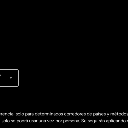
lish
nçais
s
erencia: solo para determinados corredores de países y métodos
 solo se podrá usar una vez por persona. Se seguirán aplicando 
dos
English