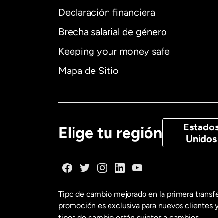
Declaración financiera
Brecha salarial de género
Alemania
Keeping your money safe
Australia
Mapa de Sitio
Canadá
Eng
Canadá
Fra
Estado
Elige tu región
Unidos
Dinamarca
España
Tipo de cambio mejorado en la primera transf
promoción es exclusiva para nuevos clientes y
Estados Uni
tipos de cambio están sujetos a cambios.