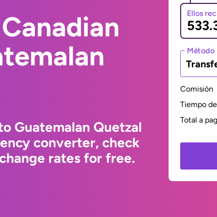
Ellos re
 Canadian
atemalan
Método 
Transf
Comisión
Tiempo de 
Total a pa
 to Guatemalan Quetzal
rency converter, check
change rates for free.