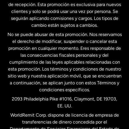
Estados Unidos
English
de recepción. Esta promoción es exclusiva para nuevos
clientes y solo se podrá usar una vez por persona. Se
seguirán aplicando comisiones y cargos. Los tipos de
Estados Unidos
Español
cambio están sujetos a cambios.
No se puede abusar de esta promoción. Nos reservamos
Francia
el derecho de modificar, suspender o cancelar esta
promoción en cualquier momento. Eres responsable de
las consecuencias fiscales personales y del
Malasia
cumplimiento de las leyes aplicables relacionadas con
esta promoción. Los términos y condiciones de nuestro
Nueva Zelanda
sitio web y nuestra aplicación móvil, que se encuentran
a continuación, se aplican junto con estos Términos y
condiciones específicos.
Países Bajos
2093 Philadelphia Pike #1016, Claymont, DE 19703,
EE. UU.
Reino Unido
WorldRemit Corp. dispone de licencia de empresa de
transferencias de dinero concedida por el
Suecia
Departamento de Servicios Financieros del Estado de