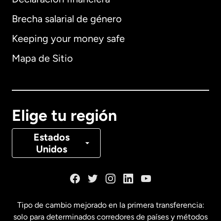
Brecha salarial de género
Keeping your money safe
Alemania
Mapa de Sitio
Australia
Canadá
English
Elige tu región
Canadá
Français
Estados
Unidos
Dinamarca
España
Tipo de cambio mejorado en la primera transferencia:
solo para determinados corredores de países y métodos