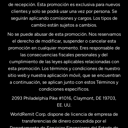
Estados Unidos
English
de recepción. Esta promoción es exclusiva para nuevos
clientes y solo se podrá usar una vez por persona. Se
seguirán aplicando comisiones y cargos. Los tipos de
Estados Unidos
Español
cambio están sujetos a cambios.
No se puede abusar de esta promoción. Nos reservamos
Francia
el derecho de modificar, suspender o cancelar esta
promoción en cualquier momento. Eres responsable de
las consecuencias fiscales personales y del
Malasia
cumplimiento de las leyes aplicables relacionadas con
esta promoción. Los términos y condiciones de nuestro
Nueva Zelanda
sitio web y nuestra aplicación móvil, que se encuentran
a continuación, se aplican junto con estos Términos y
condiciones específicos.
Países Bajos
2093 Philadelphia Pike #1016, Claymont, DE 19703,
EE. UU.
Reino Unido
WorldRemit Corp. dispone de licencia de empresa de
transferencias de dinero concedida por el
Suecia
Departamento de Servicios Financieros del Estado de