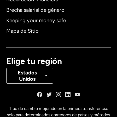
Brecha salarial de género
Keeping your money safe
Alemania
Mapa de Sitio
Australia
Canadá
English
Elige tu región
Canadá
Français
Estados
Unidos
Dinamarca
España
Tipo de cambio mejorado en la primera transferencia:
solo para determinados corredores de países y métodos