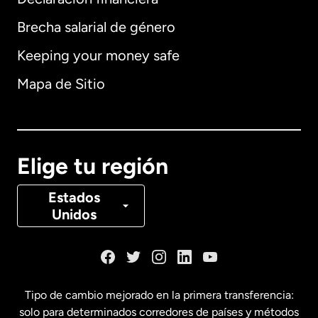
Brecha salarial de género
Keeping your money safe
Alemania
Mapa de Sitio
Australia
Canadá
English
Elige tu región
Canadá
Français
Estados
Unidos
Dinamarca
España
Tipo de cambio mejorado en la primera transferencia:
solo para determinados corredores de países y métodos