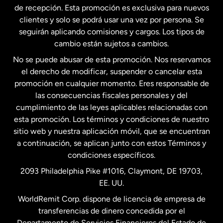
Estados Unidos
English
de recepción. Esta promoción es exclusiva para nuevos
clientes y solo se podrá usar una vez por persona. Se
seguirán aplicando comisiones y cargos. Los tipos de
Estados Unidos
Español
cambio están sujetos a cambios.
No se puede abusar de esta promoción. Nos reservamos
Francia
el derecho de modificar, suspender o cancelar esta
promoción en cualquier momento. Eres responsable de
las consecuencias fiscales personales y del
Malasia
cumplimiento de las leyes aplicables relacionadas con
esta promoción. Los términos y condiciones de nuestro
Nueva Zelanda
sitio web y nuestra aplicación móvil, que se encuentran
a continuación, se aplican junto con estos Términos y
condiciones específicos.
Países Bajos
2093 Philadelphia Pike #1016, Claymont, DE 19703,
EE. UU.
Reino Unido
WorldRemit Corp. dispone de licencia de empresa de
transferencias de dinero concedida por el
Suecia
Departamento de Servicios Financieros del Estado de