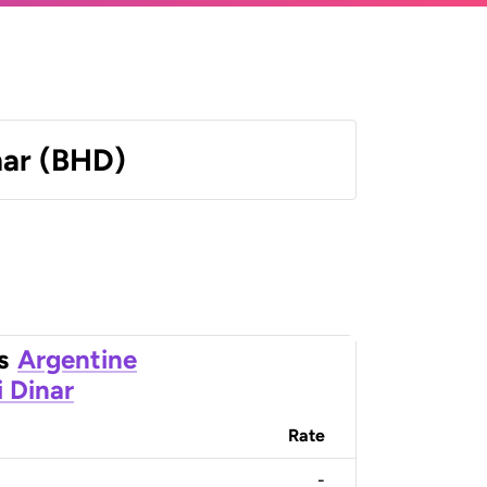
nar (BHD)
s
Argentine
i Dinar
Rate
-