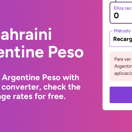
Ellos re
ahraini
Método 
Recarg
entine Peso
Para ver
Argentin
aplicaci
o Argentine Peso with
 converter, check the
e rates for free.