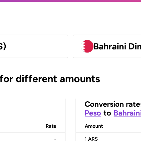
S)
Bahraini Di
 for different amounts
Conversion rate
Peso
to
Bahrain
Rate
Amount
-
1
ARS