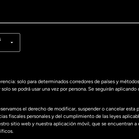
lish
nçais
s
erencia: solo para determinados corredores de países y métodos
 solo se podrá usar una vez por persona. Se seguirán aplicando 
dos
English
servamos el derecho de modificar, suspender o cancelar esta 
dos
Español
s fiscales personales y del cumplimiento de las leyes aplicab
tro sitio web y nuestra aplicación móvil, que se encuentran a 
ficos.