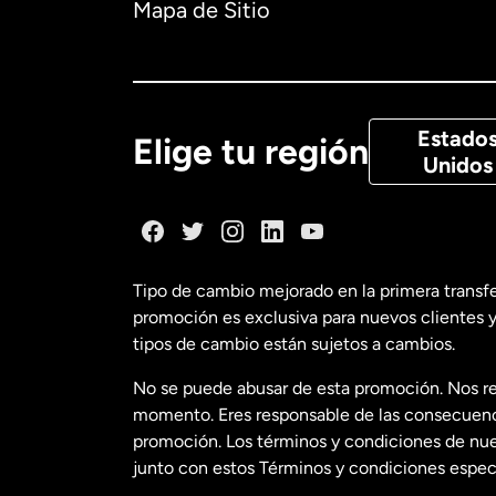
Mapa de Sitio
Canadá
Eng
Canadá
Fra
Estado
Elige tu región
Unidos
Dinamarca
España
Tipo de cambio mejorado en la primera transf
promoción es exclusiva para nuevos clientes y
Estados Uni
tipos de cambio están sujetos a cambios.
No se puede abusar de esta promoción. Nos re
Estados Uni
momento. Eres responsable de las consecuencia
promoción. Los términos y condiciones de nues
junto con estos Términos y condiciones especí
Francia