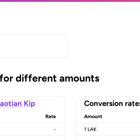
 for different amounts
aotian Kip
Conversion rate
Rate
Amount
-
1
LAK