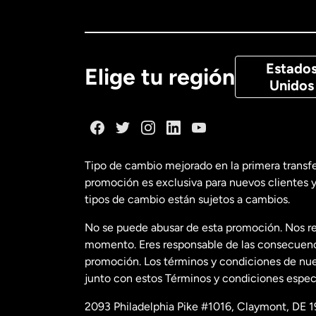
Canadá
Eng
Canadá
Fra
Estado
Elige tu región
Unidos
Dinamarca
España
Tipo de cambio mejorado en la primera transf
promoción es exclusiva para nuevos clientes y
Estados Uni
tipos de cambio están sujetos a cambios.
No se puede abusar de esta promoción. Nos re
Estados Uni
momento. Eres responsable de las consecuencia
promoción. Los términos y condiciones de nues
junto con estos Términos y condiciones especí
Francia
2093 Philadelphia Pike #1016, Claymont, DE 1