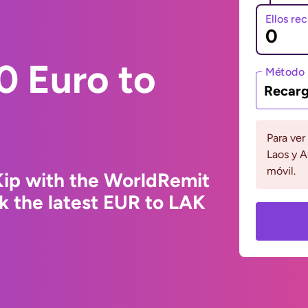
Ellos re
0 Euro to
Método 
Recarg
Para ver
Laos y A
móvil.
Kip with the WorldRemit
k the latest EUR to LAK