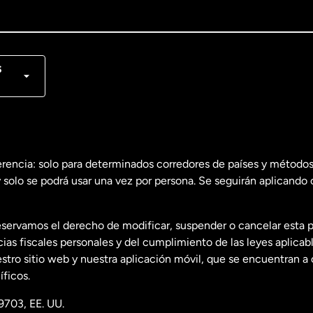
lish
nçais
s
erencia: solo para determinados corredores de países y métodos
 solo se podrá usar una vez por persona. Se seguirán aplicando 
dos
English
servamos el derecho de modificar, suspender o cancelar esta 
dos
Español
s fiscales personales y del cumplimiento de las leyes aplicab
tro sitio web y nuestra aplicación móvil, que se encuentran a 
ficos.
9703, EE. UU.