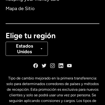
Alemania
Mapa de Sitio
Australia
Canadá
English
Elige tu región
Canadá
Français
Estados
Unidos
Dinamarca
España
Tipo de cambio mejorado en la primera transferencia:
solo para determinados corredores de países y métodos
Estados Unidos
English
de recepción. Esta promoción es exclusiva para nuevos
clientes y solo se podrá usar una vez por persona. Se
seguirán aplicando comisiones y cargos. Los tipos de
Estados Unidos
Español