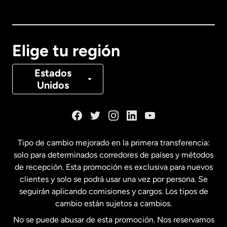
Australia
Canadá
English
Elige tu región
Canadá
Français
Estados
Unidos
Dinamarca
España
Tipo de cambio mejorado en la primera transferencia:
solo para determinados corredores de países y métodos
Estados Unidos
English
de recepción. Esta promoción es exclusiva para nuevos
clientes y solo se podrá usar una vez por persona. Se
seguirán aplicando comisiones y cargos. Los tipos de
Estados Unidos
Español
cambio están sujetos a cambios.
No se puede abusar de esta promoción. Nos reservamos
Francia