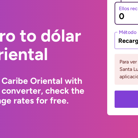
Ellos re
ro to dólar
Método 
Recarg
riental
Para ver
Santa Lu
aplicaci
 Caribe Oriental with
 converter, check the
e rates for free.