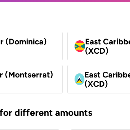
ar (Dominica)
East Caribb
(XCD)
r (Montserrat)
East Caribbe
(XCD)
 for different amounts