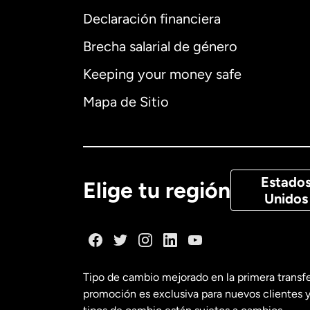
Declaración financiera
Brecha salarial de género
Alemania
Keeping your money safe
Australia
Mapa de Sitio
Canadá
Eng
Canadá
Fra
Estado
Elige tu región
Unidos
Dinamarca
España
Tipo de cambio mejorado en la primera transf
promoción es exclusiva para nuevos clientes y
Estados Uni