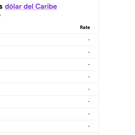
s
dólar del Caribe
o
Rate
-
-
-
-
-
-
-
-