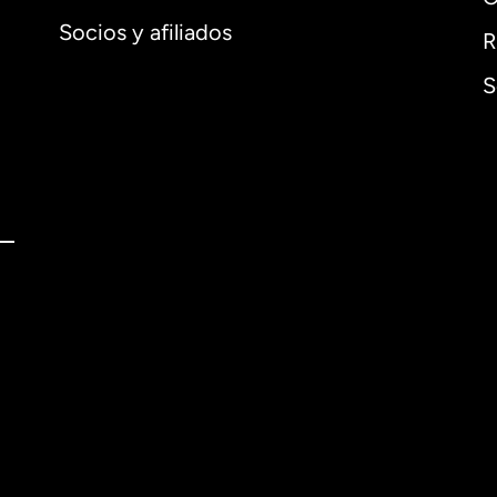
Socios y afiliados
R
S
l
English