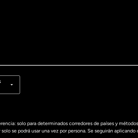
lish
nçais
s
erencia: solo para determinados corredores de países y métodos
 solo se podrá usar una vez por persona. Se seguirán aplicando 
dos
English