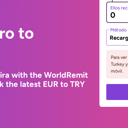
Ellos re
ro to
Método 
Recarg
Para ver
Turkey y
móvil.
Lira with the WorldRemit
k the latest EUR to TRY