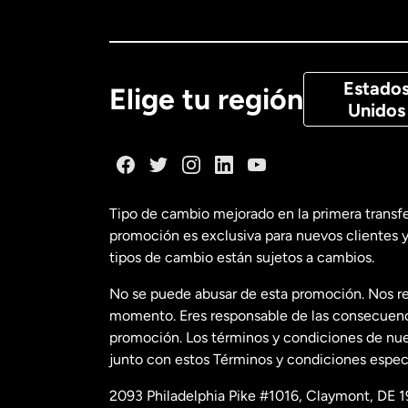
Canadá
Eng
Canadá
Fra
Estado
Elige tu región
Unidos
Dinamarca
España
Tipo de cambio mejorado en la primera transf
promoción es exclusiva para nuevos clientes y
Estados Uni
tipos de cambio están sujetos a cambios.
No se puede abusar de esta promoción. Nos re
Estados Uni
momento. Eres responsable de las consecuencia
promoción. Los términos y condiciones de nues
junto con estos Términos y condiciones especí
Francia
2093 Philadelphia Pike #1016, Claymont, DE 1