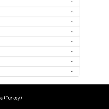
-
-
-
-
-
-
-
-
ra (Turkey)