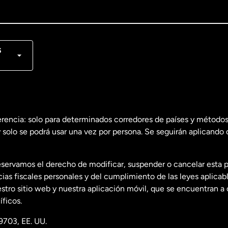
lish
nçais
s
erencia: solo para determinados corredores de países y métodos
 solo se podrá usar una vez por persona. Se seguirán aplicando 
dos
English
servamos el derecho de modificar, suspender o cancelar esta 
dos
Español
s fiscales personales y del cumplimiento de las leyes aplicab
tro sitio web y nuestra aplicación móvil, que se encuentran a 
ficos.
9703, EE. UU.