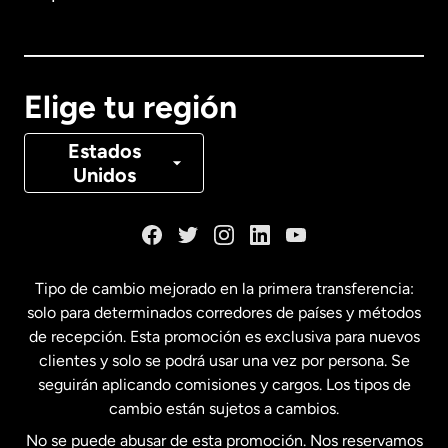
Australia
Canadá
English
Elige tu región
Canadá
Français
Estados
Unidos
Dinamarca
España
Tipo de cambio mejorado en la primera transferencia:
solo para determinados corredores de países y métodos
Estados Unidos
English
de recepción. Esta promoción es exclusiva para nuevos
clientes y solo se podrá usar una vez por persona. Se
seguirán aplicando comisiones y cargos. Los tipos de
Estados Unidos
Español
cambio están sujetos a cambios.
No se puede abusar de esta promoción. Nos reservamos