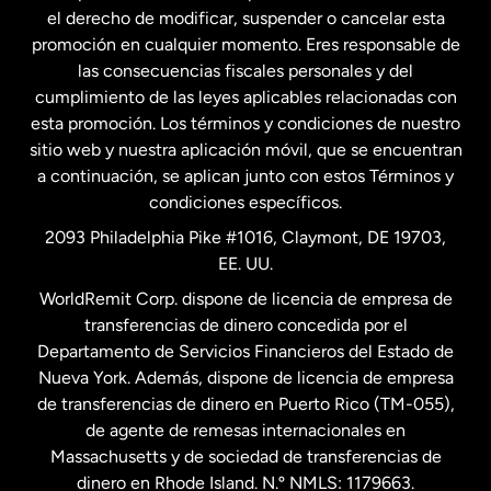
Francia
el derecho de modificar, suspender o cancelar esta
promoción en cualquier momento. Eres responsable de
las consecuencias fiscales personales y del
Malasia
cumplimiento de las leyes aplicables relacionadas con
esta promoción. Los términos y condiciones de nuestro
Nueva Zelanda
sitio web y nuestra aplicación móvil, que se encuentran
a continuación, se aplican junto con estos Términos y
condiciones específicos.
Países Bajos
2093 Philadelphia Pike #1016, Claymont, DE 19703,
EE. UU.
Reino Unido
WorldRemit Corp. dispone de licencia de empresa de
transferencias de dinero concedida por el
Suecia
Departamento de Servicios Financieros del Estado de
Nueva York. Además, dispone de licencia de empresa
de transferencias de dinero en Puerto Rico (TM-055),
de agente de remesas internacionales en
Massachusetts y de sociedad de transferencias de
dinero en Rhode Island. N.º NMLS: 1179663.