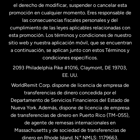
Francia
el derecho de modificar, suspender o cancelar esta
promoción en cualquier momento. Eres responsable de
las consecuencias fiscales personales y del
Malasia
cumplimiento de las leyes aplicables relacionadas con
esta promoción. Los términos y condiciones de nuestro
Nueva Zelanda
sitio web y nuestra aplicación móvil, que se encuentran
a continuación, se aplican junto con estos Términos y
condiciones específicos.
Países Bajos
2093 Philadelphia Pike #1016, Claymont, DE 19703,
EE. UU.
Reino Unido
WorldRemit Corp. dispone de licencia de empresa de
transferencias de dinero concedida por el
Suecia
Departamento de Servicios Financieros del Estado de
Nueva York. Además, dispone de licencia de empresa
de transferencias de dinero en Puerto Rico (TM-055),
de agente de remesas internacionales en
Massachusetts y de sociedad de transferencias de
dinero en Rhode Island. N.º NMLS: 1179663.