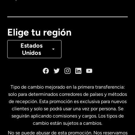
Australia
Canadá
English
Elige tu región
Canadá
Français
Estados
Unidos
Dinamarca
España
Tipo de cambio mejorado en la primera transferencia:
solo para determinados corredores de países y métodos
Estados Unidos
English
de recepción. Esta promoción es exclusiva para nuevos
clientes y solo se podrá usar una vez por persona. Se
seguirán aplicando comisiones y cargos. Los tipos de
Estados Unidos
Español
cambio están sujetos a cambios.
No se puede abusar de esta promoción. Nos reservamos