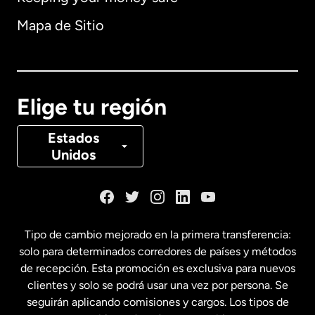
Alemania
Mapa de Sitio
Australia
Canadá
English
Elige tu región
Canadá
Français
Estados
Unidos
Dinamarca
España
Tipo de cambio mejorado en la primera transferencia:
solo para determinados corredores de países y métodos
Estados Unidos
English
de recepción. Esta promoción es exclusiva para nuevos
clientes y solo se podrá usar una vez por persona. Se
seguirán aplicando comisiones y cargos. Los tipos de
Estados Unidos
Español