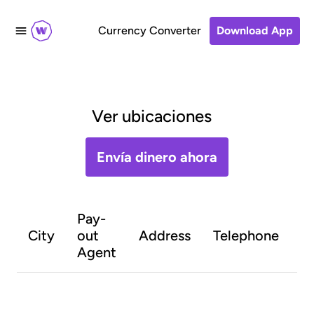
Currency Converter
Download App
Ver ubicaciones
Envía dinero ahora
Pay-
O
City
out
Address
Telephone
h
Agent