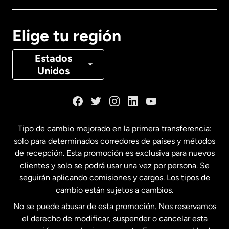
Canadá
English
Elige tu región
Canadá
Français
Estados
Unidos
Dinamarca
España
Tipo de cambio mejorado en la primera transferencia:
solo para determinados corredores de países y métodos
Estados Unidos
English
de recepción. Esta promoción es exclusiva para nuevos
clientes y solo se podrá usar una vez por persona. Se
seguirán aplicando comisiones y cargos. Los tipos de
Estados Unidos
Español
cambio están sujetos a cambios.
No se puede abusar de esta promoción. Nos reservamos
Francia
el derecho de modificar, suspender o cancelar esta