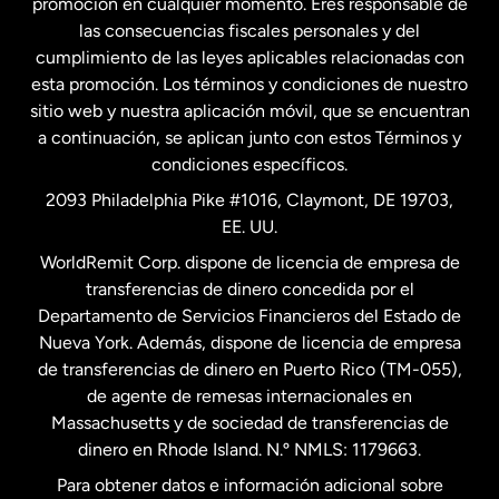
promoción en cualquier momento. Eres responsable de
las consecuencias fiscales personales y del
Malasia
cumplimiento de las leyes aplicables relacionadas con
esta promoción. Los términos y condiciones de nuestro
Nueva Zelanda
sitio web y nuestra aplicación móvil, que se encuentran
a continuación, se aplican junto con estos Términos y
condiciones específicos.
Países Bajos
2093 Philadelphia Pike #1016, Claymont, DE 19703,
EE. UU.
Reino Unido
WorldRemit Corp. dispone de licencia de empresa de
transferencias de dinero concedida por el
Suecia
Departamento de Servicios Financieros del Estado de
Nueva York. Además, dispone de licencia de empresa
de transferencias de dinero en Puerto Rico (TM-055),
de agente de remesas internacionales en
Massachusetts y de sociedad de transferencias de
dinero en Rhode Island. N.º NMLS: 1179663.
Para obtener datos e información adicional sobre