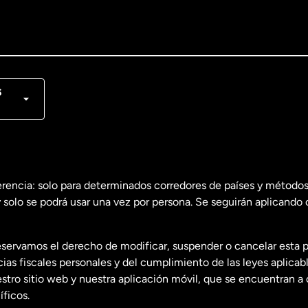
lish
nçais
s
erencia: solo para determinados corredores de países y métodos
 solo se podrá usar una vez por persona. Se seguirán aplicando 
dos
English
servamos el derecho de modificar, suspender o cancelar esta 
dos
Español
s fiscales personales y del cumplimiento de las leyes aplicab
tro sitio web y nuestra aplicación móvil, que se encuentran a 
ficos.