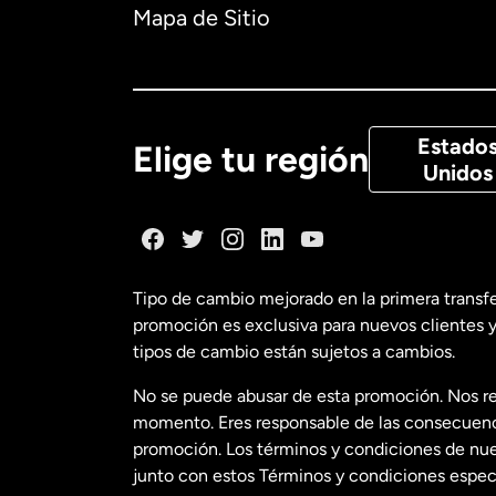
Australia
Mapa de Sitio
Canadá
Eng
Canadá
Fra
Estado
Elige tu región
Unidos
Dinamarca
España
Tipo de cambio mejorado en la primera transf
promoción es exclusiva para nuevos clientes y
Estados Uni
tipos de cambio están sujetos a cambios.
No se puede abusar de esta promoción. Nos re
Estados Uni
momento. Eres responsable de las consecuencia
promoción. Los términos y condiciones de nues
junto con estos Términos y condiciones especí
Francia