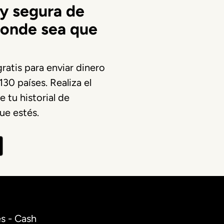
y segura de
donde sea que
ratis para enviar dinero
30 países. Realiza el
 tu historial de
ue estés.
s - Cash