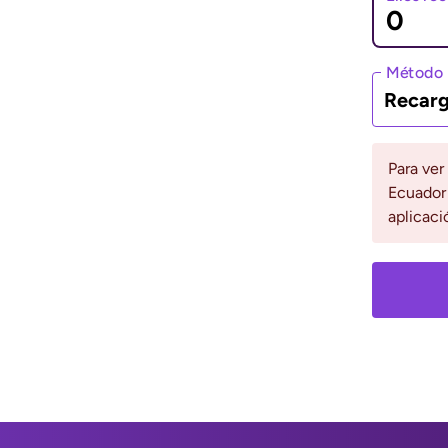
ción, paga tu
l seguimiento de tu
Método 
Recarg
65 reseñas
Para ver
Ecuador 
aplicaci