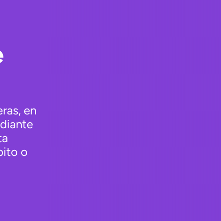
e
ras, en
ediante
ta
bito o