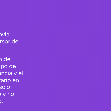
nviar
rsor de
o de
ipo de
ncia y el
tario en
solo
 y no
o.