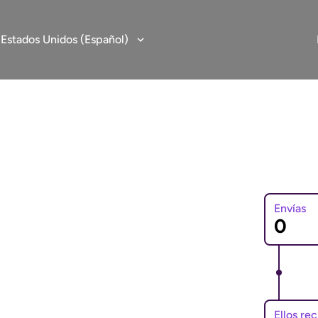
:
Estados Unidos (Español)
Envías
o a Ecuador
al online rápida,
stados Unidos a Ecuador.
Ellos re