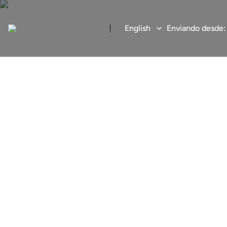
English
Enviando desde
Enviar diner
Transferencia internacion
económica y segura de E