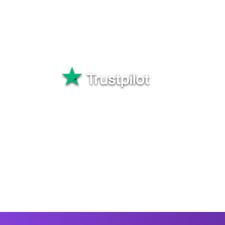
Elige un método de recep
transferencia y realiza e
dinero.
Bueno
Más de 82 5