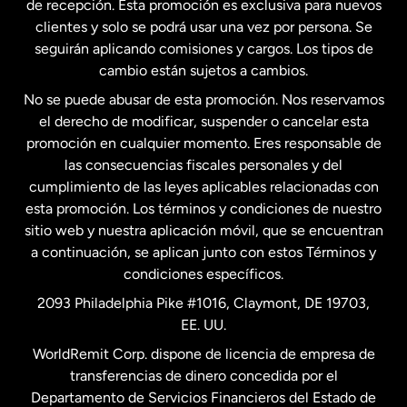
de recepción. Esta promoción es exclusiva para nuevos
clientes y solo se podrá usar una vez por persona. Se
seguirán aplicando comisiones y cargos. Los tipos de
Estados Unidos
Español
cambio están sujetos a cambios.
No se puede abusar de esta promoción. Nos reservamos
Francia
el derecho de modificar, suspender o cancelar esta
promoción en cualquier momento. Eres responsable de
las consecuencias fiscales personales y del
Malasia
cumplimiento de las leyes aplicables relacionadas con
esta promoción. Los términos y condiciones de nuestro
Nueva Zelanda
sitio web y nuestra aplicación móvil, que se encuentran
a continuación, se aplican junto con estos Términos y
condiciones específicos.
Países Bajos
2093 Philadelphia Pike #1016, Claymont, DE 19703,
EE. UU.
Reino Unido
WorldRemit Corp. dispone de licencia de empresa de
transferencias de dinero concedida por el
Suecia
Departamento de Servicios Financieros del Estado de