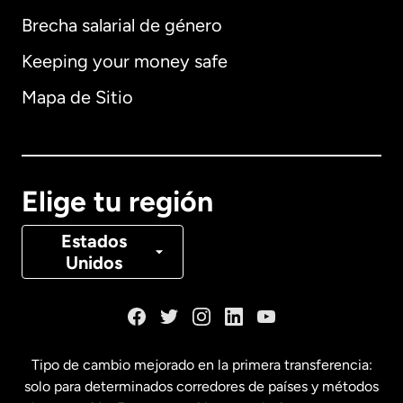
Brecha salarial de género
Keeping your money safe
Alemania
Mapa de Sitio
Australia
Canadá
English
Elige tu región
Canadá
Français
Estados
Unidos
Dinamarca
España
Tipo de cambio mejorado en la primera transferencia:
solo para determinados corredores de países y métodos
Estados Unidos
English