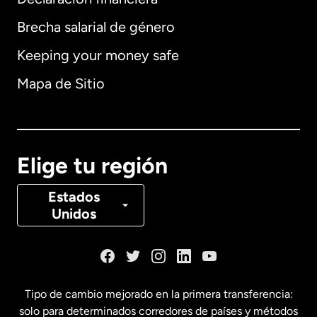
Brecha salarial de género
Keeping your money safe
Alemania
Mapa de Sitio
Australia
Canadá
English
Elige tu región
Canadá
Français
Estados
Unidos
Dinamarca
España
Tipo de cambio mejorado en la primera transferencia:
solo para determinados corredores de países y métodos