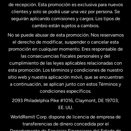
Estados Unidos
English
de recepción. Esta promoción es exclusiva para nuevos
clientes y solo se podrá usar una vez por persona. Se
seguirán aplicando comisiones y cargos. Los tipos de
Estados Unidos
Español
cambio están sujetos a cambios.
No se puede abusar de esta promoción. Nos reservamos
Francia
el derecho de modificar, suspender o cancelar esta
promoción en cualquier momento. Eres responsable de
las consecuencias fiscales personales y del
Malasia
cumplimiento de las leyes aplicables relacionadas con
esta promoción. Los términos y condiciones de nuestro
Nueva Zelanda
sitio web y nuestra aplicación móvil, que se encuentran
a continuación, se aplican junto con estos Términos y
condiciones específicos.
Países Bajos
2093 Philadelphia Pike #1016, Claymont, DE 19703,
EE. UU.
Reino Unido
WorldRemit Corp. dispone de licencia de empresa de
transferencias de dinero concedida por el
Suecia
Departamento de Servicios Financieros del Estado de