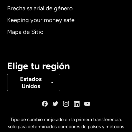
Brecha salarial de género
Keeping your money safe
Alemania
Mapa de Sitio
Australia
Canadá
English
Elige tu región
Canadá
Français
Estados
Unidos
Dinamarca
España
Tipo de cambio mejorado en la primera transferencia:
solo para determinados corredores de países y métodos
Estados Unidos
English