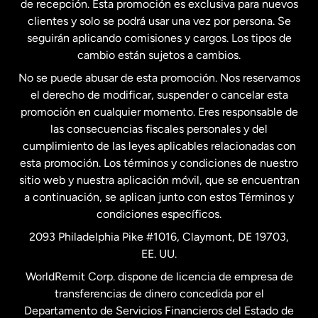
de recepción. Esta promoción es exclusiva para nuevos
clientes y solo se podrá usar una vez por persona. Se
seguirán aplicando comisiones y cargos. Los tipos de
Estados Unidos
Español
cambio están sujetos a cambios.
No se puede abusar de esta promoción. Nos reservamos
Francia
el derecho de modificar, suspender o cancelar esta
promoción en cualquier momento. Eres responsable de
las consecuencias fiscales personales y del
Malasia
cumplimiento de las leyes aplicables relacionadas con
esta promoción. Los términos y condiciones de nuestro
Nueva Zelanda
sitio web y nuestra aplicación móvil, que se encuentran
a continuación, se aplican junto con estos Términos y
condiciones específicos.
Países Bajos
2093 Philadelphia Pike #1016, Claymont, DE 19703,
EE. UU.
Reino Unido
WorldRemit Corp. dispone de licencia de empresa de
transferencias de dinero concedida por el
Suecia
Departamento de Servicios Financieros del Estado de