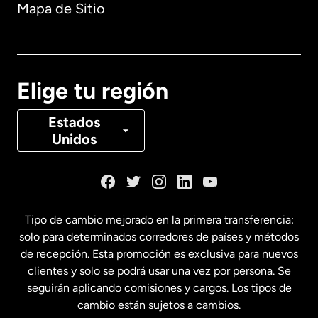
Mapa de Sitio
Australia
Canadá
English
Elige tu región
Canadá
Français
Estados
Unidos
Dinamarca
España
Tipo de cambio mejorado en la primera transferencia:
solo para determinados corredores de países y métodos
Estados Unidos
English
de recepción. Esta promoción es exclusiva para nuevos
clientes y solo se podrá usar una vez por persona. Se
seguirán aplicando comisiones y cargos. Los tipos de
Estados Unidos
Español
cambio están sujetos a cambios.