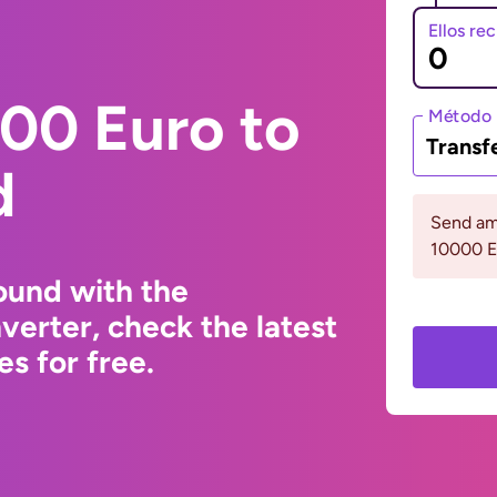
Ellos re
00 Euro to
Método 
Transf
d
Send am
10000 
ound with the
erter, check the latest
s for free.