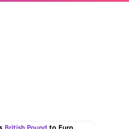
s
British Pound
to
Euro