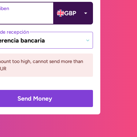
ciben
GBP
de recepción
erencia bancaria
ount too high, cannot send more than
EUR
Send Money