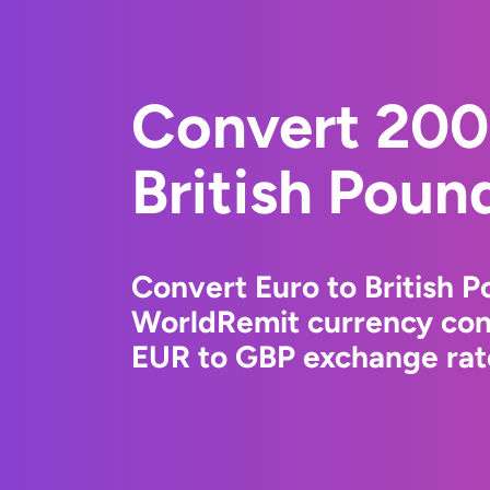
Convert 200
British Poun
Convert Euro to British P
WorldRemit currency conv
EUR to GBP exchange rate