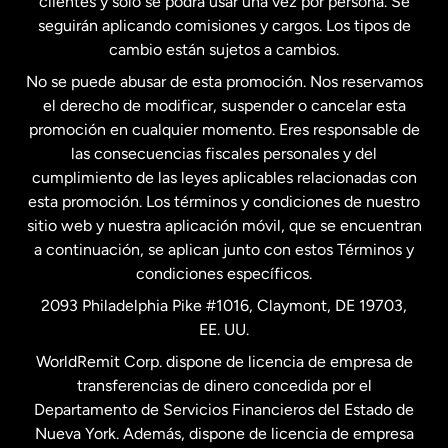
clientes y solo se podrá usar una vez por persona. Se
seguirán aplicando comisiones y cargos. Los tipos de
Estados Unidos
Español
cambio están sujetos a cambios.
No se puede abusar de esta promoción. Nos reservamos
Francia
el derecho de modificar, suspender o cancelar esta
promoción en cualquier momento. Eres responsable de
las consecuencias fiscales personales y del
Malasia
cumplimiento de las leyes aplicables relacionadas con
esta promoción. Los términos y condiciones de nuestro
Nueva Zelanda
sitio web y nuestra aplicación móvil, que se encuentran
a continuación, se aplican junto con estos Términos y
condiciones específicos.
Países Bajos
2093 Philadelphia Pike #1016, Claymont, DE 19703,
EE. UU.
Reino Unido
WorldRemit Corp. dispone de licencia de empresa de
transferencias de dinero concedida por el
Suecia
Departamento de Servicios Financieros del Estado de
Nueva York. Además, dispone de licencia de empresa