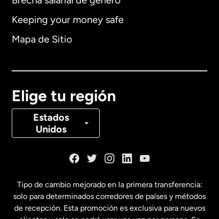
Brecha salarial de género
Keeping your money safe
Alemania
Mapa de Sitio
Australia
Canadá
English
Elige tu región
Canadá
Français
Estados
Unidos
Dinamarca
España
Tipo de cambio mejorado en la primera transferencia:
solo para determinados corredores de países y métodos
Estados Unidos
English
de recepción. Esta promoción es exclusiva para nuevos