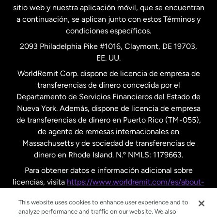
Nueva Zelanda
sitio web y nuestra aplicación móvil, que se encuentran
a continuación, se aplican junto con estos Términos y
condiciones específicos.
Países Bajos
2093 Philadelphia Pike #1016, Claymont, DE 19703,
EE. UU.
Reino Unido
WorldRemit Corp. dispone de licencia de empresa de
transferencias de dinero concedida por el
Suecia
Departamento de Servicios Financieros del Estado de
Nueva York. Además, dispone de licencia de empresa
de transferencias de dinero en Puerto Rico (TM-055),
de agente de remesas internacionales en
Massachusetts y de sociedad de transferencias de
dinero en Rhode Island. N.º NMLS: 1179663.
Para obtener datos e información adicional sobre
licencias, visita
https://www.worldremit.com/es/about-
us/disclosures
.
This website uses cookies to enhance user experience and to
analyze performance and traffic on our website. We also