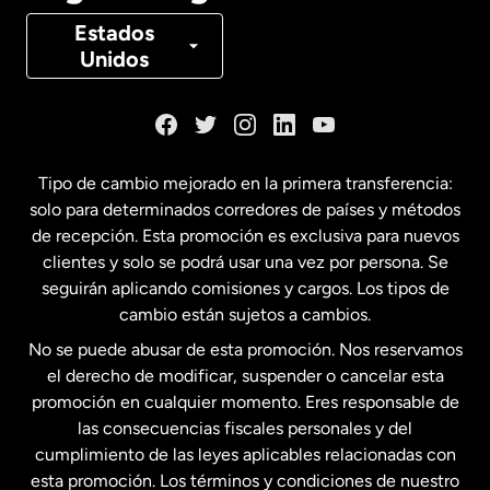
Canadá
Français
Estados
Unidos
Dinamarca
España
Tipo de cambio mejorado en la primera transferencia:
solo para determinados corredores de países y métodos
Estados Unidos
English
de recepción. Esta promoción es exclusiva para nuevos
clientes y solo se podrá usar una vez por persona. Se
seguirán aplicando comisiones y cargos. Los tipos de
Estados Unidos
Español
cambio están sujetos a cambios.
No se puede abusar de esta promoción. Nos reservamos
Francia
el derecho de modificar, suspender o cancelar esta
promoción en cualquier momento. Eres responsable de
las consecuencias fiscales personales y del
Malasia
cumplimiento de las leyes aplicables relacionadas con
esta promoción. Los términos y condiciones de nuestro