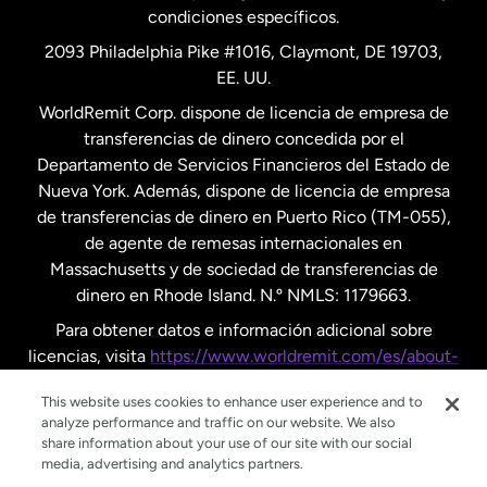
condiciones específicos.
Países Bajos
2093 Philadelphia Pike #1016, Claymont, DE 19703,
EE. UU.
Reino Unido
WorldRemit Corp. dispone de licencia de empresa de
transferencias de dinero concedida por el
Suecia
Departamento de Servicios Financieros del Estado de
Nueva York. Además, dispone de licencia de empresa
de transferencias de dinero en Puerto Rico (TM-055),
de agente de remesas internacionales en
Massachusetts y de sociedad de transferencias de
dinero en Rhode Island. N.º NMLS: 1179663.
Para obtener datos e información adicional sobre
licencias, visita
https://www.worldremit.com/es/about-
us/disclosures
.
This website uses cookies to enhance user experience and to
analyze performance and traffic on our website. We also
share information about your use of our site with our social
media, advertising and analytics partners.