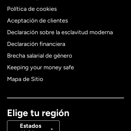
Política de cookies
Aceptación de clientes
Declaración sobre la esclavitud moderna
Internacional
English
Declaración financiera
Brecha salarial de género
Keeping your money safe
Alemania
Mapa de Sitio
Australia
Canadá
English
Elige tu región
Canadá
Français
Estados