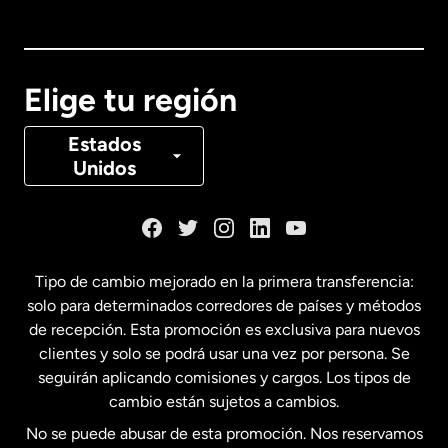
Australia
Canadá
English
Elige tu región
Canadá
Français
Estados
Unidos
Dinamarca
España
Tipo de cambio mejorado en la primera transferencia:
solo para determinados corredores de países y métodos
Estados Unidos
English
de recepción. Esta promoción es exclusiva para nuevos
clientes y solo se podrá usar una vez por persona. Se
seguirán aplicando comisiones y cargos. Los tipos de
Estados Unidos
Español
cambio están sujetos a cambios.
No se puede abusar de esta promoción. Nos reservamos
Francia