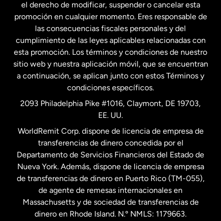
el derecho de modificar, suspender o cancelar esta
promoción en cualquier momento. Eres responsable de
las consecuencias fiscales personales y del
Malasia
cumplimiento de las leyes aplicables relacionadas con
esta promoción. Los términos y condiciones de nuestro
Nueva Zelanda
sitio web y nuestra aplicación móvil, que se encuentran
a continuación, se aplican junto con estos Términos y
condiciones específicos.
Países Bajos
2093 Philadelphia Pike #1016, Claymont, DE 19703,
EE. UU.
Reino Unido
WorldRemit Corp. dispone de licencia de empresa de
transferencias de dinero concedida por el
Suecia
Departamento de Servicios Financieros del Estado de
Nueva York. Además, dispone de licencia de empresa
de transferencias de dinero en Puerto Rico (TM-055),
de agente de remesas internacionales en
Massachusetts y de sociedad de transferencias de
dinero en Rhode Island. N.º NMLS: 1179663.