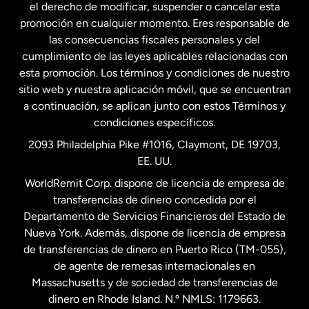
el derecho de modificar, suspender o cancelar esta
promoción en cualquier momento. Eres responsable de
las consecuencias fiscales personales y del
Malasia
cumplimiento de las leyes aplicables relacionadas con
esta promoción. Los términos y condiciones de nuestro
Nueva Zelanda
sitio web y nuestra aplicación móvil, que se encuentran
a continuación, se aplican junto con estos Términos y
condiciones específicos.
Países Bajos
2093 Philadelphia Pike #1016, Claymont, DE 19703,
EE. UU.
Reino Unido
WorldRemit Corp. dispone de licencia de empresa de
transferencias de dinero concedida por el
Suecia
Departamento de Servicios Financieros del Estado de
Nueva York. Además, dispone de licencia de empresa
de transferencias de dinero en Puerto Rico (TM-055),
de agente de remesas internacionales en
Massachusetts y de sociedad de transferencias de
dinero en Rhode Island. N.º NMLS: 1179663.