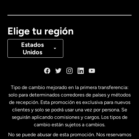
Australia
Canadá
English
Elige tu región
Canadá
Français
Estados
Unidos
Dinamarca
España
Tipo de cambio mejorado en la primera transferencia:
solo para determinados corredores de países y métodos
Estados Unidos
English
de recepción. Esta promoción es exclusiva para nuevos
clientes y solo se podrá usar una vez por persona. Se
seguirán aplicando comisiones y cargos. Los tipos de
Estados Unidos
Español
cambio están sujetos a cambios.
No se puede abusar de esta promoción. Nos reservamos
Francia