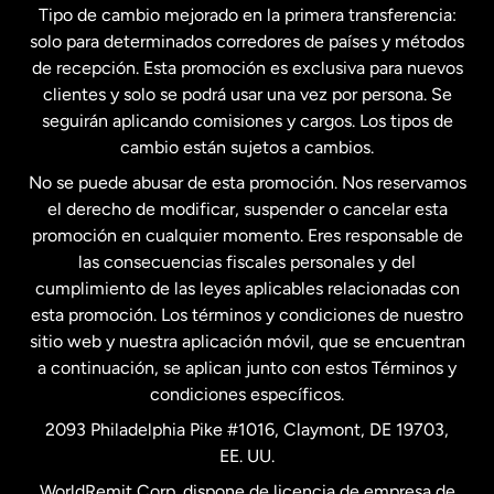
Tipo de cambio mejorado en la primera transferencia:
solo para determinados corredores de países y métodos
Estados Unidos
English
de recepción. Esta promoción es exclusiva para nuevos
clientes y solo se podrá usar una vez por persona. Se
seguirán aplicando comisiones y cargos. Los tipos de
Estados Unidos
Español
cambio están sujetos a cambios.
No se puede abusar de esta promoción. Nos reservamos
Francia
el derecho de modificar, suspender o cancelar esta
promoción en cualquier momento. Eres responsable de
las consecuencias fiscales personales y del
Malasia
cumplimiento de las leyes aplicables relacionadas con
esta promoción. Los términos y condiciones de nuestro
Nueva Zelanda
sitio web y nuestra aplicación móvil, que se encuentran
a continuación, se aplican junto con estos Términos y
condiciones específicos.
Países Bajos
2093 Philadelphia Pike #1016, Claymont, DE 19703,
EE. UU.
Reino Unido
WorldRemit Corp. dispone de licencia de empresa de