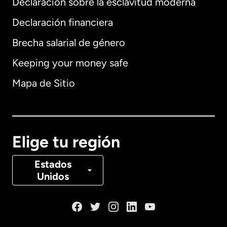
Declaración sobre la esclavitud moderna
Internacional
English
Declaración financiera
Brecha salarial de género
Keeping your money safe
Alemania
Mapa de Sitio
Australia
Canadá
English
Elige tu región
Canadá
Français
Estados
Unidos
Dinamarca
España