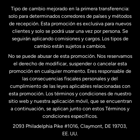
España
Tipo de cambio mejorado en la primera transferencia:
solo para determinados corredores de países y métodos
Estados Unidos
English
de recepción. Esta promoción es exclusiva para nuevos
clientes y solo se podrá usar una vez por persona. Se
seguirán aplicando comisiones y cargos. Los tipos de
Estados Unidos
Español
cambio están sujetos a cambios.
No se puede abusar de esta promoción. Nos reservamos
Francia
el derecho de modificar, suspender o cancelar esta
promoción en cualquier momento. Eres responsable de
las consecuencias fiscales personales y del
Malasia
cumplimiento de las leyes aplicables relacionadas con
esta promoción. Los términos y condiciones de nuestro
Nueva Zelanda
sitio web y nuestra aplicación móvil, que se encuentran
a continuación, se aplican junto con estos Términos y
condiciones específicos.
Países Bajos
2093 Philadelphia Pike #1016, Claymont, DE 19703,
EE. UU.
Reino Unido