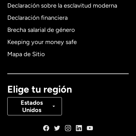
Declaración sobre la esclavitud moderna
Internacional
English
Declaración financiera
Brecha salarial de género
Keeping your money safe
Alemania
Mapa de Sitio
Australia
Canadá
English
Elige tu región
Canadá
Français
Estados
Unidos
Dinamarca