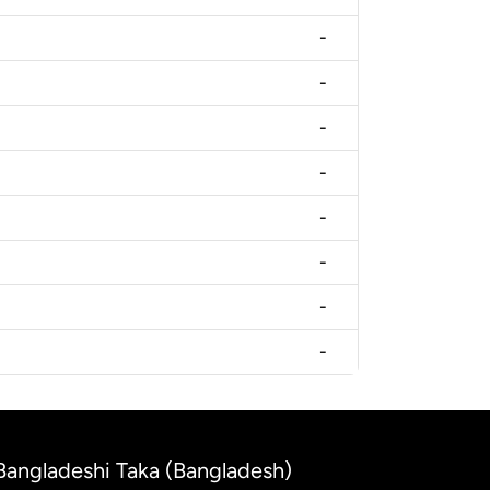
-
-
-
-
-
-
-
-
 Bangladeshi Taka (Bangladesh)