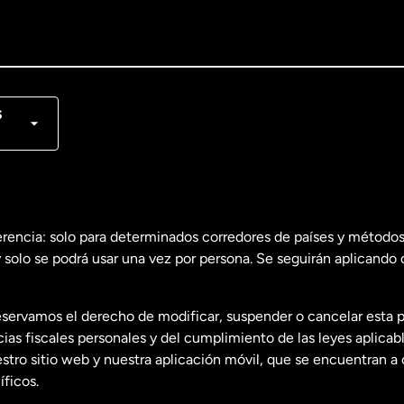
lish
nçais
s
erencia: solo para determinados corredores de países y métodos
 solo se podrá usar una vez por persona. Se seguirán aplicando 
dos
English
servamos el derecho de modificar, suspender o cancelar esta 
dos
Español
s fiscales personales y del cumplimiento de las leyes aplicab
tro sitio web y nuestra aplicación móvil, que se encuentran a 
ficos.