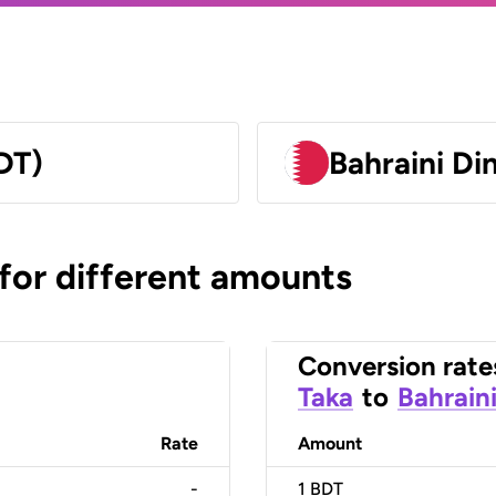
DT)
Bahraini Di
 for different amounts
Conversion rate
Taka
to
Bahraini
Rate
Amount
-
1
BDT