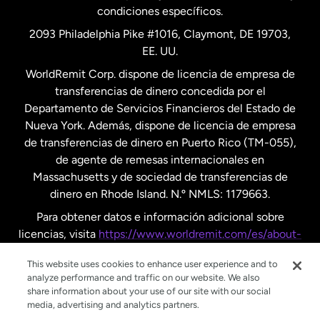
condiciones específicos.
Países Bajos
2093 Philadelphia Pike #1016, Claymont, DE 19703,
EE. UU.
Reino Unido
WorldRemit Corp. dispone de licencia de empresa de
transferencias de dinero concedida por el
Suecia
Departamento de Servicios Financieros del Estado de
Nueva York. Además, dispone de licencia de empresa
de transferencias de dinero en Puerto Rico (TM-055),
de agente de remesas internacionales en
Massachusetts y de sociedad de transferencias de
dinero en Rhode Island. N.º NMLS: 1179663.
Para obtener datos e información adicional sobre
licencias, visita
https://www.worldremit.com/es/about-
us/disclosures
.
This website uses cookies to enhance user experience and to
analyze performance and traffic on our website. We also
share information about your use of our site with our social
media, advertising and analytics partners.