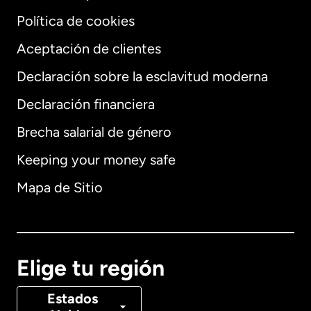
Política de cookies
Aceptación de clientes
Declaración sobre la esclavitud moderna
Internacional
English
Declaración financiera
Brecha salarial de género
Keeping your money safe
Alemania
Mapa de Sitio
Australia
Canadá
English
Elige tu región
Canadá
Français
Estados