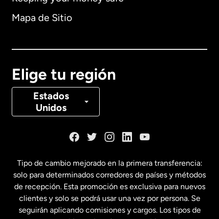
Alemania
Mapa de Sitio
Australia
Canadá
English
Elige tu región
Canadá
Français
Estados
Unidos
Dinamarca
España
Tipo de cambio mejorado en la primera transferencia:
solo para determinados corredores de países y métodos
Estados Unidos
English
de recepción. Esta promoción es exclusiva para nuevos
clientes y solo se podrá usar una vez por persona. Se
seguirán aplicando comisiones y cargos. Los tipos de
Estados Unidos
Español