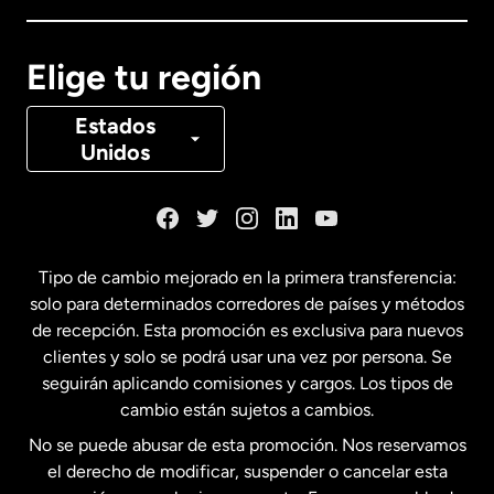
Canadá
English
Elige tu región
Canadá
Français
Estados
Unidos
Dinamarca
España
Tipo de cambio mejorado en la primera transferencia:
solo para determinados corredores de países y métodos
Estados Unidos
English
de recepción. Esta promoción es exclusiva para nuevos
clientes y solo se podrá usar una vez por persona. Se
seguirán aplicando comisiones y cargos. Los tipos de
Estados Unidos
Español
cambio están sujetos a cambios.
No se puede abusar de esta promoción. Nos reservamos
Francia
el derecho de modificar, suspender o cancelar esta