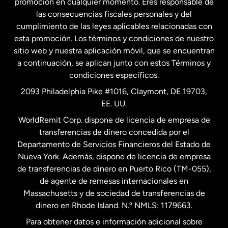
promoción en cualquier momento. Eres responsable de
las consecuencias fiscales personales y del
Malasia
cumplimiento de las leyes aplicables relacionadas con
esta promoción. Los términos y condiciones de nuestro
Nueva Zelanda
sitio web y nuestra aplicación móvil, que se encuentran
a continuación, se aplican junto con estos Términos y
condiciones específicos.
Países Bajos
2093 Philadelphia Pike #1016, Claymont, DE 19703,
EE. UU.
Reino Unido
WorldRemit Corp. dispone de licencia de empresa de
transferencias de dinero concedida por el
Suecia
Departamento de Servicios Financieros del Estado de
Nueva York. Además, dispone de licencia de empresa
de transferencias de dinero en Puerto Rico (TM-055),
de agente de remesas internacionales en
Massachusetts y de sociedad de transferencias de
dinero en Rhode Island. N.º NMLS: 1179663.
Para obtener datos e información adicional sobre