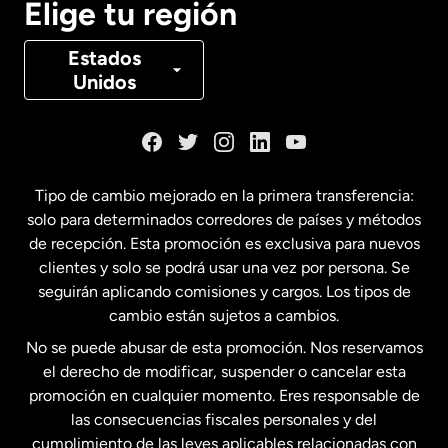
Elige tu región
Canadá
Français
Estados
Unidos
Dinamarca
España
Tipo de cambio mejorado en la primera transferencia:
solo para determinados corredores de países y métodos
Estados Unidos
English
de recepción. Esta promoción es exclusiva para nuevos
clientes y solo se podrá usar una vez por persona. Se
seguirán aplicando comisiones y cargos. Los tipos de
Estados Unidos
Español
cambio están sujetos a cambios.
No se puede abusar de esta promoción. Nos reservamos
Francia
el derecho de modificar, suspender o cancelar esta
promoción en cualquier momento. Eres responsable de
las consecuencias fiscales personales y del
Malasia
cumplimiento de las leyes aplicables relacionadas con