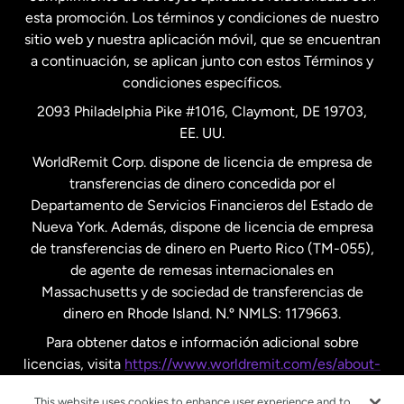
esta promoción. Los términos y condiciones de nuestro
Nueva Zelanda
sitio web y nuestra aplicación móvil, que se encuentran
a continuación, se aplican junto con estos Términos y
condiciones específicos.
Países Bajos
2093 Philadelphia Pike #1016, Claymont, DE 19703,
EE. UU.
Reino Unido
WorldRemit Corp. dispone de licencia de empresa de
transferencias de dinero concedida por el
Suecia
Departamento de Servicios Financieros del Estado de
Nueva York. Además, dispone de licencia de empresa
de transferencias de dinero en Puerto Rico (TM-055),
de agente de remesas internacionales en
Massachusetts y de sociedad de transferencias de
dinero en Rhode Island. N.º NMLS: 1179663.
Para obtener datos e información adicional sobre
licencias, visita
https://www.worldremit.com/es/about-
us/disclosures
.
This website uses cookies to enhance user experience and to