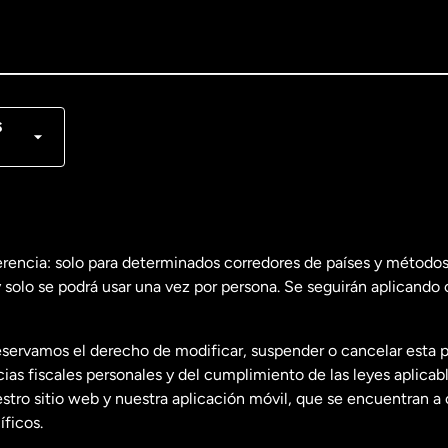
lish
nçais
s
erencia: solo para determinados corredores de países y métodos
 solo se podrá usar una vez por persona. Se seguirán aplicando 
dos
English
servamos el derecho de modificar, suspender o cancelar esta 
dos
Español
s fiscales personales y del cumplimiento de las leyes aplicab
tro sitio web y nuestra aplicación móvil, que se encuentran a 
ficos.