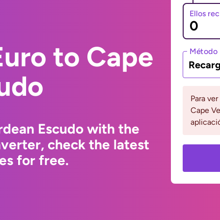
Ellos re
Euro to Cape
Método 
Recarg
udo
Para ver
Cape Ver
aplicaci
rdean Escudo with the
erter, check the latest
s for free.