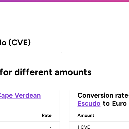
do (CVE)
 for different amounts
ape Verdean
Conversion rate
Escudo
to
Euro
Rate
Amount
-
1
CVE