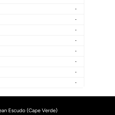
-
-
-
-
-
-
-
-
dean Escudo (Cape Verde)