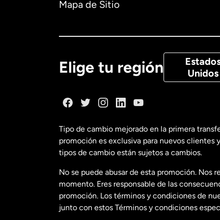
Mapa de Sitio
Canadá
Eng
Canadá
Fra
Estado
Elige tu región
Unidos
Dinamarca
España
Tipo de cambio mejorado en la primera transf
promoción es exclusiva para nuevos clientes y
Estados Uni
tipos de cambio están sujetos a cambios.
No se puede abusar de esta promoción. Nos re
Estados Uni
momento. Eres responsable de las consecuencia
promoción. Los términos y condiciones de nues
junto con estos Términos y condiciones especí
Francia