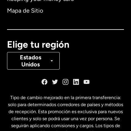
Alemania
Mapa de Sitio
Australia
Canadá
English
Elige tu región
Canadá
Français
Estados
Unidos
Dinamarca
España
Tipo de cambio mejorado en la primera transferencia:
solo para determinados corredores de países y métodos
Estados Unidos
English
de recepción. Esta promoción es exclusiva para nuevos
clientes y solo se podrá usar una vez por persona. Se
seguirán aplicando comisiones y cargos. Los tipos de
Estados Unidos
Español