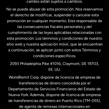
cambio están sujetos a cambios.
No se puede abusar de esta promoción. Nos reservamos
Francia
el derecho de modificar, suspender o cancelar esta
promoción en cualquier momento. Eres responsable de
las consecuencias fiscales personales y del
Malasia
cumplimiento de las leyes aplicables relacionadas con
esta promoción. Los términos y condiciones de nuestro
Nueva Zelanda
sitio web y nuestra aplicación móvil, que se encuentran
a continuación, se aplican junto con estos Términos y
condiciones específicos.
Países Bajos
2093 Philadelphia Pike #1016, Claymont, DE 19703,
EE. UU.
Reino Unido
WorldRemit Corp. dispone de licencia de empresa de
transferencias de dinero concedida por el
Suecia
Departamento de Servicios Financieros del Estado de
Nueva York. Además, dispone de licencia de empresa
de transferencias de dinero en Puerto Rico (TM-055),
de agente de remesas internacionales en