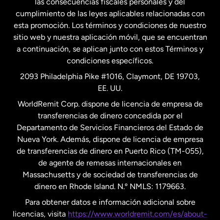
las consecuencias fiscales personales y del
Malasia
cumplimiento de las leyes aplicables relacionadas con
esta promoción. Los términos y condiciones de nuestro
Nueva Zelanda
sitio web y nuestra aplicación móvil, que se encuentran
a continuación, se aplican junto con estos Términos y
condiciones específicos.
Países Bajos
2093 Philadelphia Pike #1016, Claymont, DE 19703,
EE. UU.
Reino Unido
WorldRemit Corp. dispone de licencia de empresa de
transferencias de dinero concedida por el
Suecia
Departamento de Servicios Financieros del Estado de
Nueva York. Además, dispone de licencia de empresa
de transferencias de dinero en Puerto Rico (TM-055),
de agente de remesas internacionales en
Massachusetts y de sociedad de transferencias de
dinero en Rhode Island. N.º NMLS: 1179663.
Para obtener datos e información adicional sobre
licencias, visita
https://www.worldremit.com/es/about-