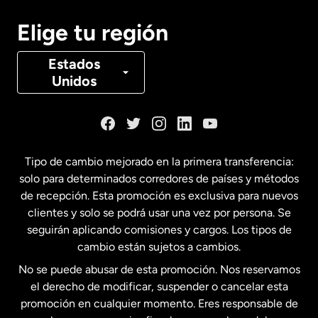
Canadá
English
Elige tu región
Canadá
Français
Estados
Unidos
Dinamarca
España
Tipo de cambio mejorado en la primera transferencia:
solo para determinados corredores de países y métodos
Estados Unidos
English
de recepción. Esta promoción es exclusiva para nuevos
clientes y solo se podrá usar una vez por persona. Se
seguirán aplicando comisiones y cargos. Los tipos de
Estados Unidos
Español
cambio están sujetos a cambios.
No se puede abusar de esta promoción. Nos reservamos
Francia
el derecho de modificar, suspender o cancelar esta
promoción en cualquier momento. Eres responsable de