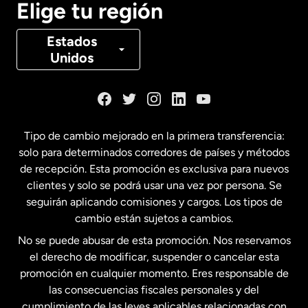
Elige tu región
Canadá
Français
Estados
Unidos
Dinamarca
España
Tipo de cambio mejorado en la primera transferencia:
solo para determinados corredores de países y métodos
Estados Unidos
English
de recepción. Esta promoción es exclusiva para nuevos
clientes y solo se podrá usar una vez por persona. Se
seguirán aplicando comisiones y cargos. Los tipos de
Estados Unidos
Español
cambio están sujetos a cambios.
No se puede abusar de esta promoción. Nos reservamos
Francia
el derecho de modificar, suspender o cancelar esta
promoción en cualquier momento. Eres responsable de
las consecuencias fiscales personales y del
Malasia
cumplimiento de las leyes aplicables relacionadas con