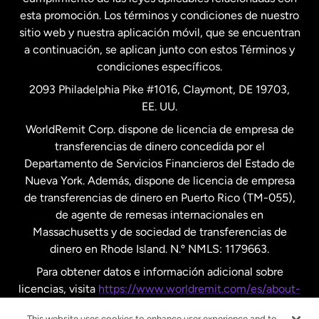
esta promoción. Los términos y condiciones de nuestro
Nueva Zelanda
sitio web y nuestra aplicación móvil, que se encuentran
a continuación, se aplican junto con estos Términos y
condiciones específicos.
Países Bajos
2093 Philadelphia Pike #1016, Claymont, DE 19703,
EE. UU.
Reino Unido
WorldRemit Corp. dispone de licencia de empresa de
transferencias de dinero concedida por el
Suecia
Departamento de Servicios Financieros del Estado de
Nueva York. Además, dispone de licencia de empresa
de transferencias de dinero en Puerto Rico (TM-055),
de agente de remesas internacionales en
Massachusetts y de sociedad de transferencias de
dinero en Rhode Island. N.º NMLS: 1179663.
Para obtener datos e información adicional sobre
licencias, visita
https://www.worldremit.com/es/about-
us/disclosures
.
This website uses cookies to enhance user experience and to