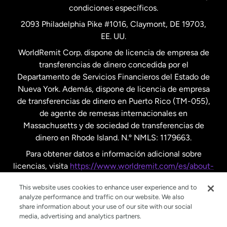
condiciones específicos.
Países Bajos
2093 Philadelphia Pike #1016, Claymont, DE 19703,
EE. UU.
Reino Unido
WorldRemit Corp. dispone de licencia de empresa de
transferencias de dinero concedida por el
Suecia
Departamento de Servicios Financieros del Estado de
Nueva York. Además, dispone de licencia de empresa
de transferencias de dinero en Puerto Rico (TM-055),
de agente de remesas internacionales en
Massachusetts y de sociedad de transferencias de
dinero en Rhode Island. N.º NMLS: 1179663.
Para obtener datos e información adicional sobre
licencias, visita
https://www.worldremit.com/es/about-
us/disclosures
.
This website uses cookies to enhance user experience and to
analyze performance and traffic on our website. We also
share information about your use of our site with our social
media, advertising and analytics partners.