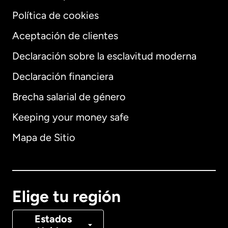
Política de cookies
Aceptación de clientes
Declaración sobre la esclavitud moderna
Internacional
English
Declaración financiera
Brecha salarial de género
Keeping your money safe
Alemania
Mapa de Sitio
Australia
Canadá
English
Elige tu región
Canadá
Français
Estados