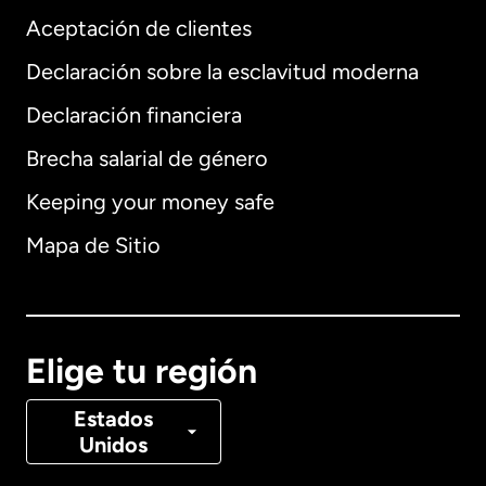
Aceptación de clientes
Declaración sobre la esclavitud moderna
Internacional
English
Declaración financiera
Brecha salarial de género
Keeping your money safe
Alemania
Mapa de Sitio
Australia
Canadá
English
Elige tu región
Canadá
Français
Estados
Unidos
Dinamarca