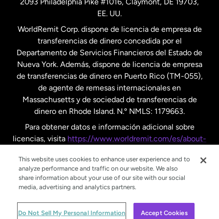
2093 Philadelphia Pike #1016, Claymont, DE 19703,
EE. UU.
Reino Unido
WorldRemit Corp. dispone de licencia de empresa de
transferencias de dinero concedida por el
Suecia
Departamento de Servicios Financieros del Estado de
Nueva York. Además, dispone de licencia de empresa
de transferencias de dinero en Puerto Rico (TM-055),
de agente de remesas internacionales en
Massachusetts y de sociedad de transferencias de
dinero en Rhode Island. N.º NMLS: 1179663.
Para obtener datos e información adicional sobre
licencias, visita
https://www.worldremit.com/es/about-
us/disclosures
.
This website uses cookies to enhance user experience and to
analyze performance and traffic on our website. We also
share information about your use of our site with our social
media, advertising and analytics partners.
© WorldRemit 2024
Do Not Sell My Personal Information
Accept Cookies