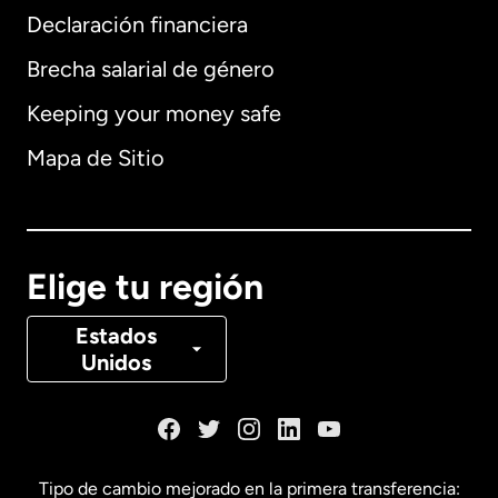
Declaración financiera
Brecha salarial de género
Keeping your money safe
Alemania
Mapa de Sitio
Australia
Canadá
English
Elige tu región
Canadá
Français
Estados
Unidos
Dinamarca
España
Tipo de cambio mejorado en la primera transferencia: