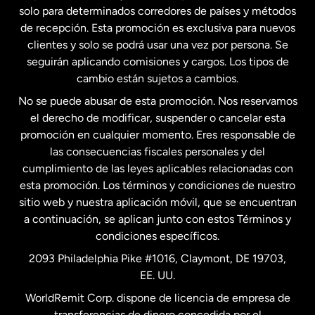
solo para determinados corredores de países y métodos
Estados Unidos
English
de recepción. Esta promoción es exclusiva para nuevos
clientes y solo se podrá usar una vez por persona. Se
seguirán aplicando comisiones y cargos. Los tipos de
Estados Unidos
Español
cambio están sujetos a cambios.
No se puede abusar de esta promoción. Nos reservamos
Francia
el derecho de modificar, suspender o cancelar esta
promoción en cualquier momento. Eres responsable de
las consecuencias fiscales personales y del
Malasia
cumplimiento de las leyes aplicables relacionadas con
esta promoción. Los términos y condiciones de nuestro
Nueva Zelanda
sitio web y nuestra aplicación móvil, que se encuentran
a continuación, se aplican junto con estos Términos y
condiciones específicos.
Países Bajos
2093 Philadelphia Pike #1016, Claymont, DE 19703,
EE. UU.
Reino Unido
WorldRemit Corp. dispone de licencia de empresa de
transferencias de dinero concedida por el