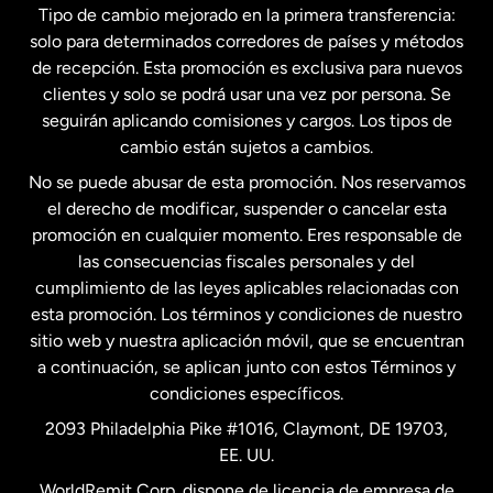
Tipo de cambio mejorado en la primera transferencia:
solo para determinados corredores de países y métodos
Estados Unidos
English
de recepción. Esta promoción es exclusiva para nuevos
clientes y solo se podrá usar una vez por persona. Se
seguirán aplicando comisiones y cargos. Los tipos de
Estados Unidos
Español
cambio están sujetos a cambios.
No se puede abusar de esta promoción. Nos reservamos
Francia
el derecho de modificar, suspender o cancelar esta
promoción en cualquier momento. Eres responsable de
las consecuencias fiscales personales y del
Malasia
cumplimiento de las leyes aplicables relacionadas con
esta promoción. Los términos y condiciones de nuestro
Nueva Zelanda
sitio web y nuestra aplicación móvil, que se encuentran
a continuación, se aplican junto con estos Términos y
condiciones específicos.
Países Bajos
2093 Philadelphia Pike #1016, Claymont, DE 19703,
EE. UU.
Reino Unido
WorldRemit Corp. dispone de licencia de empresa de