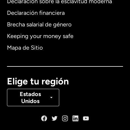
Declaración sobre la esclavitud moderna
Internacional
English
Declaración financiera
Brecha salarial de género
Keeping your money safe
Alemania
Mapa de Sitio
Australia
Canadá
English
Elige tu región
Canadá
Français
Estados
Unidos
Dinamarca
España