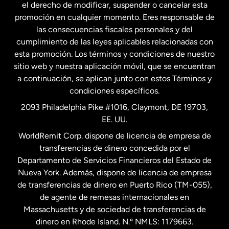
el derecho de modificar, suspender o cancelar esta
promoción en cualquier momento. Eres responsable de
las consecuencias fiscales personales y del
Malasia
cumplimiento de las leyes aplicables relacionadas con
esta promoción. Los términos y condiciones de nuestro
Nueva Zelanda
sitio web y nuestra aplicación móvil, que se encuentran
a continuación, se aplican junto con estos Términos y
condiciones específicos.
Países Bajos
2093 Philadelphia Pike #1016, Claymont, DE 19703,
EE. UU.
Reino Unido
WorldRemit Corp. dispone de licencia de empresa de
transferencias de dinero concedida por el
Suecia
Departamento de Servicios Financieros del Estado de
Nueva York. Además, dispone de licencia de empresa
de transferencias de dinero en Puerto Rico (TM-055),
de agente de remesas internacionales en
Massachusetts y de sociedad de transferencias de
dinero en Rhode Island. N.º NMLS: 1179663.