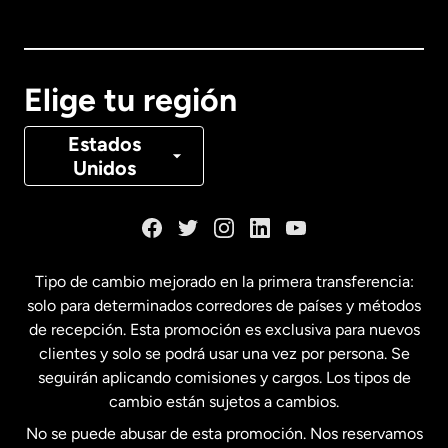
Australia
Canadá
English
Elige tu región
Canadá
Français
Estados
Unidos
Dinamarca
España
Tipo de cambio mejorado en la primera transferencia:
solo para determinados corredores de países y métodos
Estados Unidos
English
de recepción. Esta promoción es exclusiva para nuevos
clientes y solo se podrá usar una vez por persona. Se
seguirán aplicando comisiones y cargos. Los tipos de
Estados Unidos
Español
cambio están sujetos a cambios.
No se puede abusar de esta promoción. Nos reservamos
Francia