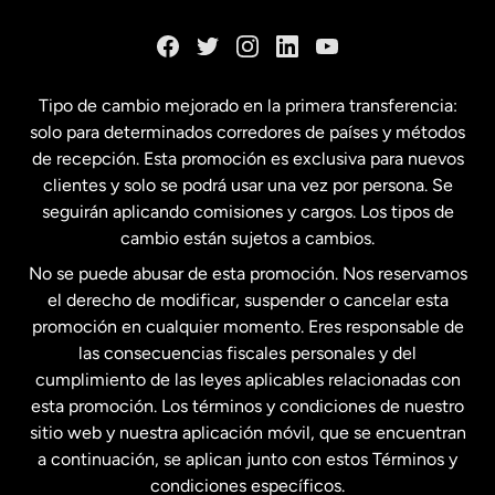
Dinamarca
España
Tipo de cambio mejorado en la primera transferencia:
solo para determinados corredores de países y métodos
Estados Unidos
English
de recepción. Esta promoción es exclusiva para nuevos
clientes y solo se podrá usar una vez por persona. Se
seguirán aplicando comisiones y cargos. Los tipos de
Estados Unidos
Español
cambio están sujetos a cambios.
No se puede abusar de esta promoción. Nos reservamos
Francia
el derecho de modificar, suspender o cancelar esta
promoción en cualquier momento. Eres responsable de
las consecuencias fiscales personales y del
Malasia
cumplimiento de las leyes aplicables relacionadas con
esta promoción. Los términos y condiciones de nuestro
Nueva Zelanda
sitio web y nuestra aplicación móvil, que se encuentran
a continuación, se aplican junto con estos Términos y
condiciones específicos.
Países Bajos