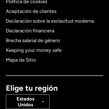
Política de cookies
Aceptación de clientes
Declaración sobre la esclavitud moderna
Internacional
English
Declaración financiera
Brecha salarial de género
Keeping your money safe
Alemania
Mapa de Sitio
Australia
Canadá
English
Elige tu región
Canadá
Français
Estados
Unidos