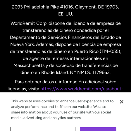
2093 Philadelphia Pike #1016, Claymont, DE 19703,
EE. UU.
Reino Unido
WorldRemit Corp. dispone de licencia de empresa de
transferencias de dinero concedida por el
Suecia
Departamento de Servicios Financieros del Estado de
Nueva York. Además, dispone de licencia de empresa
de transferencias de dinero en Puerto Rico (TM-055),
de agente de remesas internacionales en
Massachusetts y de sociedad de transferencias de
dinero en Rhode Island. N.º NMLS: 1179663.
Para obtener datos e información adicional sobre
licencias, visita
https://www.worldremit.com/es/about-
us/disclosures
.
This website uses cookies to enhance user experience and to
analyze performance and traffic on our website. We also
share information about your use of our site with our social
media, advertising and analytics partners.