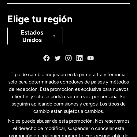
Canadá
English
Elige tu región
Canadá
Français
Estados
Unidos
Dinamarca
España
Tipo de cambio mejorado en la primera transferencia:
solo para determinados corredores de países y métodos
Estados Unidos
English
de recepción. Esta promoción es exclusiva para nuevos
clientes y solo se podrá usar una vez por persona. Se
seguirán aplicando comisiones y cargos. Los tipos de
Estados Unidos
Español
cambio están sujetos a cambios.
No se puede abusar de esta promoción. Nos reservamos
Francia
el derecho de modificar, suspender o cancelar esta
promoción en cualquier momento. Eres responsable de