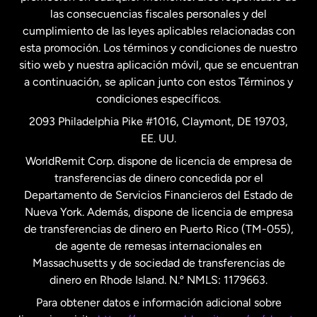
las consecuencias fiscales personales y del
Malasia
cumplimiento de las leyes aplicables relacionadas con
esta promoción. Los términos y condiciones de nuestro
Nueva Zelanda
sitio web y nuestra aplicación móvil, que se encuentran
a continuación, se aplican junto con estos Términos y
condiciones específicos.
Países Bajos
2093 Philadelphia Pike #1016, Claymont, DE 19703,
EE. UU.
Reino Unido
WorldRemit Corp. dispone de licencia de empresa de
transferencias de dinero concedida por el
Suecia
Departamento de Servicios Financieros del Estado de
Nueva York. Además, dispone de licencia de empresa
de transferencias de dinero en Puerto Rico (TM-055),
de agente de remesas internacionales en
Massachusetts y de sociedad de transferencias de
dinero en Rhode Island. N.º NMLS: 1179663.
Para obtener datos e información adicional sobre