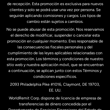
Estados Unidos
English
de recepción. Esta promoción es exclusiva para nuevos
clientes y solo se podrá usar una vez por persona. Se
seguirán aplicando comisiones y cargos. Los tipos de
Estados Unidos
Español
cambio están sujetos a cambios.
No se puede abusar de esta promoción. Nos reservamos
Francia
el derecho de modificar, suspender o cancelar esta
promoción en cualquier momento. Eres responsable de
las consecuencias fiscales personales y del
Malasia
cumplimiento de las leyes aplicables relacionadas con
esta promoción. Los términos y condiciones de nuestro
Nueva Zelanda
sitio web y nuestra aplicación móvil, que se encuentran
a continuación, se aplican junto con estos Términos y
condiciones específicos.
Países Bajos
2093 Philadelphia Pike #1016, Claymont, DE 19703,
EE. UU.
Reino Unido
WorldRemit Corp. dispone de licencia de empresa de
transferencias de dinero concedida por el
Suecia
Departamento de Servicios Financieros del Estado de