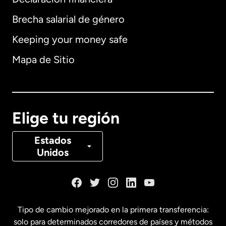
Brecha salarial de género
Keeping your money safe
Alemania
Mapa de Sitio
Australia
Canadá
English
Elige tu región
Canadá
Français
Estados
Unidos
Dinamarca
España
Tipo de cambio mejorado en la primera transferencia:
solo para determinados corredores de países y métodos