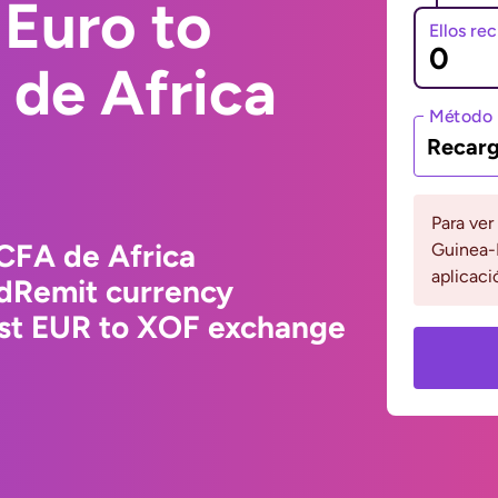
Euro to
Ellos re
 de Africa
Método 
Recarg
Para ver
CFA de Africa
Guinea-B
aplicaci
ldRemit currency
est EUR to XOF exchange