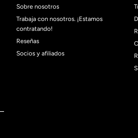
Sobre nosotros
T
Trabaja con nosotros. ¡Estamos
D
contratando!
R
Reseñas
C
Socios y afiliados
R
S