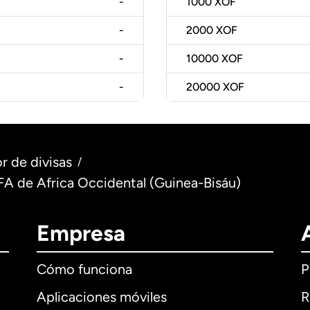
-
1000
XOF
-
2000
XOF
-
10000
XOF
-
20000
XOF
r de divisas
/
FA de Africa Occidental (Guinea-Bisáu)
Empresa
Cómo funciona
P
Aplicaciones móviles
R