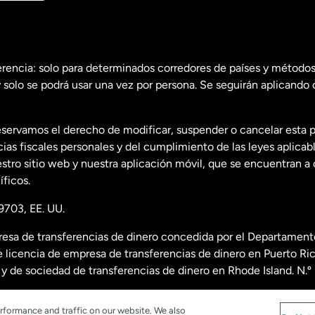
erencia: solo para determinados corredores de países y métodos
 solo se podrá usar una vez por persona. Se seguirán aplicando 
dos
English
servamos el derecho de modificar, suspender o cancelar esta 
dos
Español
s fiscales personales y del cumplimiento de las leyes aplicab
tro sitio web y nuestra aplicación móvil, que se encuentran a 
ficos.
9703, EE. UU.
esa de transferencias de dinero concedida por el Departamento
 licencia de empresa de transferencias de dinero en Puerto R
nda
y de sociedad de transferencias de dinero en Rhode Island. N.
re licencias, visita
https://www.worldremit.com/es/about-us/d
rformance and traffic on our website. We also