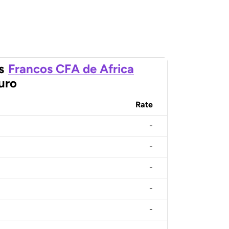
s
Francos CFA de Africa
uro
Rate
-
-
-
-
-