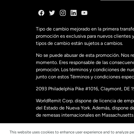
Dinamarca
España
Tipo de cambio mejorado en la primera transf
promoción es exclusiva para nuevos clientes y
Estados Uni
tipos de cambio están sujetos a cambios.
No se puede abusar de esta promoción. Nos re
Estados Uni
momento. Eres responsable de las consecuencia
promoción. Los términos y condiciones de nues
junto con estos Términos y condiciones especí
Francia
2093 Philadelphia Pike #1016, Claymont, DE 1
Malasia
WorldRemit Corp. dispone de licencia de empr
del Estado de Nueva York. Además, dispone de
Nueva Zela
de remesas internacionales en Massachusetts 
Para obtener datos e información adicional sob
This website uses cookies to enhance user experience and to analyze pe