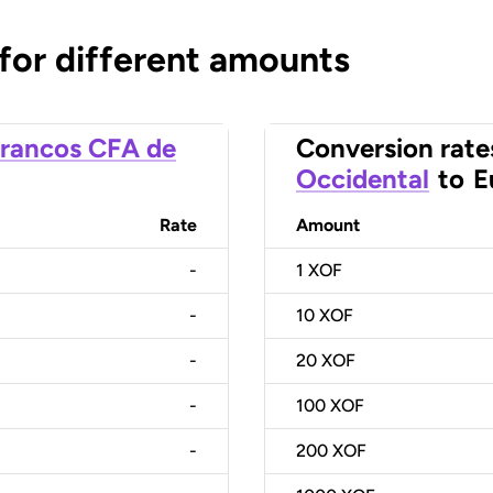
 for different amounts
rancos CFA de
Conversion rate
Occidental
to
E
Rate
Amount
-
1
XOF
-
10
XOF
-
20
XOF
-
100
XOF
-
200
XOF