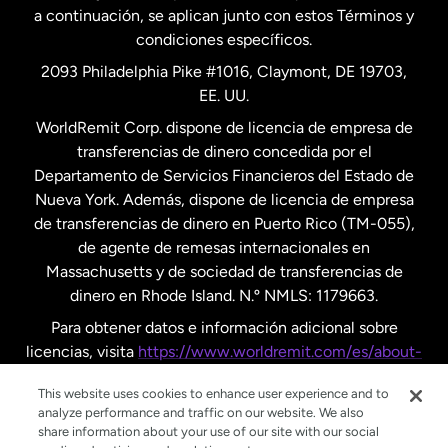
a continuación, se aplican junto con estos Términos y
condiciones específicos.
Países Bajos
2093 Philadelphia Pike #1016, Claymont, DE 19703,
EE. UU.
Reino Unido
WorldRemit Corp. dispone de licencia de empresa de
transferencias de dinero concedida por el
Suecia
Departamento de Servicios Financieros del Estado de
Nueva York. Además, dispone de licencia de empresa
de transferencias de dinero en Puerto Rico (TM-055),
de agente de remesas internacionales en
Massachusetts y de sociedad de transferencias de
dinero en Rhode Island. N.º NMLS: 1179663.
Para obtener datos e información adicional sobre
licencias, visita
https://www.worldremit.com/es/about-
us/disclosures
.
This website uses cookies to enhance user experience and to
analyze performance and traffic on our website. We also
share information about your use of our site with our social