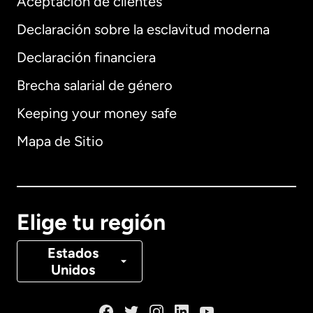
Aceptación de clientes
Declaración sobre la esclavitud moderna
Internacional
English
Declaración financiera
Brecha salarial de género
Keeping your money safe
Alemania
Mapa de Sitio
Australia
Canadá
English
Elige tu región
Canadá
Français
Estados
Unidos
Dinamarca