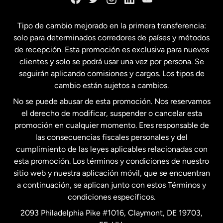
España
Tipo de cambio mejorado en la primera transferencia:
solo para determinados corredores de países y métodos
Estados Unidos
English
de recepción. Esta promoción es exclusiva para nuevos
clientes y solo se podrá usar una vez por persona. Se
seguirán aplicando comisiones y cargos. Los tipos de
Estados Unidos
Español
cambio están sujetos a cambios.
No se puede abusar de esta promoción. Nos reservamos
Francia
el derecho de modificar, suspender o cancelar esta
promoción en cualquier momento. Eres responsable de
las consecuencias fiscales personales y del
Malasia
cumplimiento de las leyes aplicables relacionadas con
esta promoción. Los términos y condiciones de nuestro
Nueva Zelanda
sitio web y nuestra aplicación móvil, que se encuentran
a continuación, se aplican junto con estos Términos y
condiciones específicos.
Países Bajos
2093 Philadelphia Pike #1016, Claymont, DE 19703,