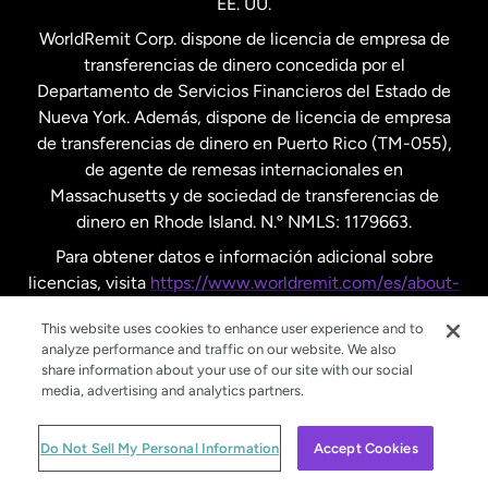
EE. UU.
Reino Unido
WorldRemit Corp. dispone de licencia de empresa de
transferencias de dinero concedida por el
Suecia
Departamento de Servicios Financieros del Estado de
Nueva York. Además, dispone de licencia de empresa
de transferencias de dinero en Puerto Rico (TM-055),
de agente de remesas internacionales en
Massachusetts y de sociedad de transferencias de
dinero en Rhode Island. N.º NMLS: 1179663.
Para obtener datos e información adicional sobre
licencias, visita
https://www.worldremit.com/es/about-
us/disclosures
.
This website uses cookies to enhance user experience and to
analyze performance and traffic on our website. We also
share information about your use of our site with our social
media, advertising and analytics partners.
© WorldRemit 2024
Do Not Sell My Personal Information
Accept Cookies