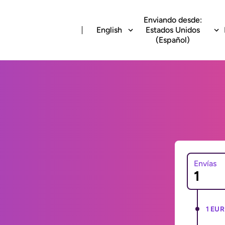
Enviando desde:
English
Estados Unidos
(Español)
Envías
1 EUR