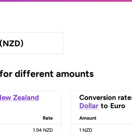
 (NZD)
 for different amounts
New Zealand
Conversion rate
Dollar
to
Euro
Rate
Amount
1.94 NZD
1
NZD