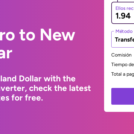
Ellos re
uro to New
Método 
Transf
ar
Comisión
Tiempo de 
Total a pa
and Dollar with the
erter, check the latest
s for free.