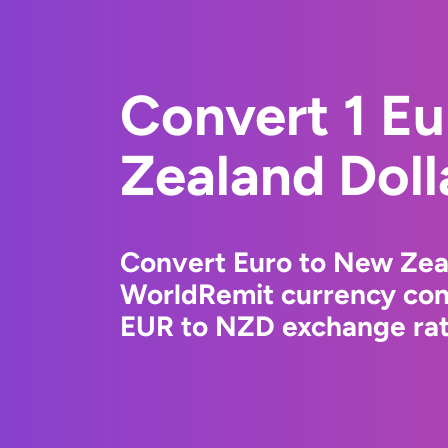
Convert 1 E
Zealand Doll
Convert Euro to New Zeal
WorldRemit currency conv
EUR to NZD exchange rate