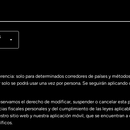
lish
nçais
s
erencia: solo para determinados corredores de países y métodos
 solo se podrá usar una vez por persona. Se seguirán aplicando 
dos
English
servamos el derecho de modificar, suspender o cancelar esta 
dos
Español
s fiscales personales y del cumplimiento de las leyes aplicab
tro sitio web y nuestra aplicación móvil, que se encuentran a 
ficos.