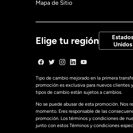
Mapa de Sitio
Canadá
Eng
Canadá
Fra
Estado
Elige tu región
Unidos
Dinamarca
España
Tipo de cambio mejorado en la primera transf
promoción es exclusiva para nuevos clientes y
Estados Uni
tipos de cambio están sujetos a cambios.
No se puede abusar de esta promoción. Nos re
Estados Uni
momento. Eres responsable de las consecuencia
promoción. Los términos y condiciones de nues
junto con estos Términos y condiciones especí
Francia