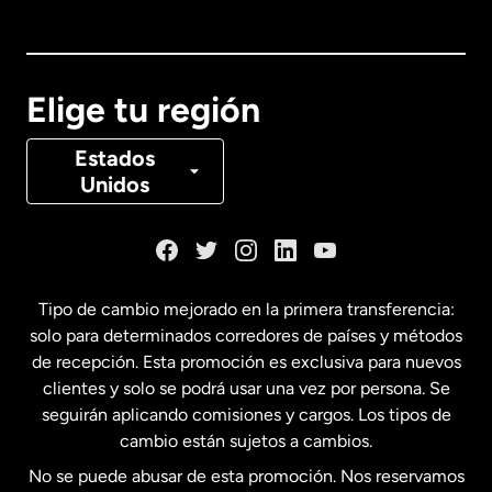
Australia
Canadá
English
Elige tu región
Canadá
Français
Estados
Unidos
Dinamarca
España
Tipo de cambio mejorado en la primera transferencia:
solo para determinados corredores de países y métodos
Estados Unidos
English
de recepción. Esta promoción es exclusiva para nuevos
clientes y solo se podrá usar una vez por persona. Se
seguirán aplicando comisiones y cargos. Los tipos de
Estados Unidos
Español
cambio están sujetos a cambios.
No se puede abusar de esta promoción. Nos reservamos
Francia