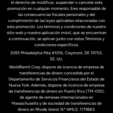
el derecho de modificar, suspender o cancelar esta
promoción en cualquier momento. Eres responsable de
las consecuencias fiscales personales y del
Malasia
cumplimiento de las leyes aplicables relacionadas con
esta promoción. Los términos y condiciones de nuestro
Nueva Zelanda
sitio web y nuestra aplicación móvil, que se encuentran
a continuación, se aplican junto con estos Términos y
condiciones específicos.
Países Bajos
2093 Philadelphia Pike #1016, Claymont, DE 19703,
EE. UU.
Reino Unido
WorldRemit Corp. dispone de licencia de empresa de
transferencias de dinero concedida por el
Suecia
Departamento de Servicios Financieros del Estado de
Nueva York. Además, dispone de licencia de empresa
de transferencias de dinero en Puerto Rico (TM-055),
de agente de remesas internacionales en
Massachusetts y de sociedad de transferencias de
dinero en Rhode Island. N.º NMLS: 1179663.